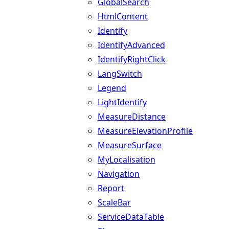
GlobalSearch
HtmlContent
Identify
IdentifyAdvanced
IdentifyRightClick
LangSwitch
Legend
LightIdentify
MeasureDistance
MeasureElevationProfile
MeasureSurface
MyLocalisation
Navigation
Report
ScaleBar
ServiceDataTable