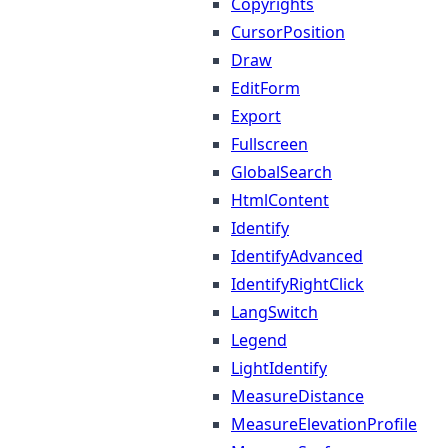
Copyrights
CursorPosition
Draw
EditForm
Export
Fullscreen
GlobalSearch
HtmlContent
Identify
IdentifyAdvanced
IdentifyRightClick
LangSwitch
Legend
LightIdentify
MeasureDistance
MeasureElevationProfile