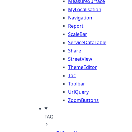
MeasureSurface
MyLocalisation
Navigation
Report
ScaleBar
ServiceDataTable
Share
StreetView
ThemeEditor
Toc
Toolbar
UrlQuery
ZoomButtons
FAQ