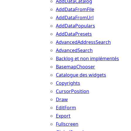
AddDataCatalog
AddDataFromFile
AddDataFromUrl
AddDataPopulars
AddDataPresets
AdvancedAddressSearch
AdvancedSearch
Backlog et non implémentés
BasemapChooser
Catalogue des widgets
Copyrights
CursorPosition
Draw
EditForm
Export
Fullscreen