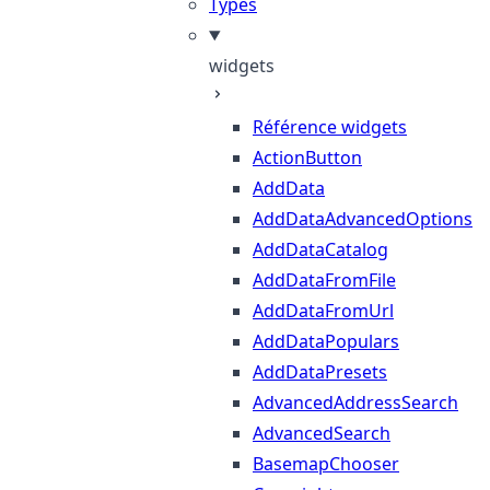
Types
widgets
Référence widgets
ActionButton
AddData
AddDataAdvancedOptions
AddDataCatalog
AddDataFromFile
AddDataFromUrl
AddDataPopulars
AddDataPresets
AdvancedAddressSearch
AdvancedSearch
BasemapChooser