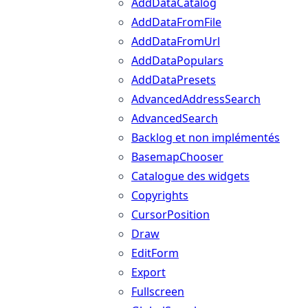
AddDataCatalog
AddDataFromFile
AddDataFromUrl
AddDataPopulars
AddDataPresets
AdvancedAddressSearch
AdvancedSearch
Backlog et non implémentés
BasemapChooser
Catalogue des widgets
Copyrights
CursorPosition
Draw
EditForm
Export
Fullscreen