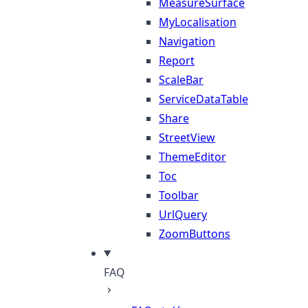
MeasureSurface
MyLocalisation
Navigation
Report
ScaleBar
ServiceDataTable
Share
StreetView
ThemeEditor
Toc
Toolbar
UrlQuery
ZoomButtons
FAQ