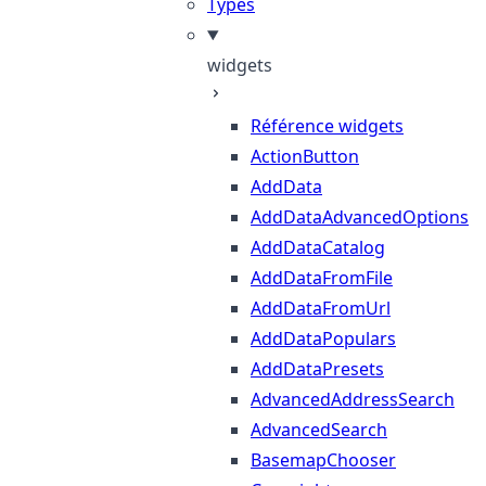
Types
widgets
Référence widgets
ActionButton
AddData
AddDataAdvancedOptions
AddDataCatalog
AddDataFromFile
AddDataFromUrl
AddDataPopulars
AddDataPresets
AdvancedAddressSearch
AdvancedSearch
BasemapChooser