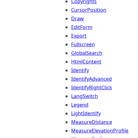
Copyrights
CursorPosition
Draw
EditForm
Export
Fullscreen
GlobalSearch
HtmlContent
Identify
IdentifyAdvanced
IdentifyRightClick
LangSwitch
Legend
LightIdentify
MeasureDistance
MeasureElevationProfile