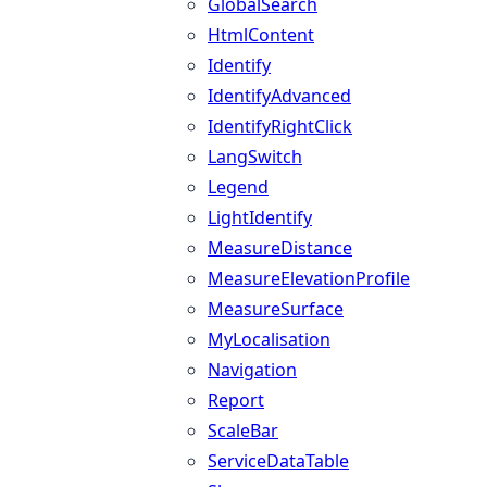
GlobalSearch
HtmlContent
Identify
IdentifyAdvanced
IdentifyRightClick
LangSwitch
Legend
LightIdentify
MeasureDistance
MeasureElevationProfile
MeasureSurface
MyLocalisation
Navigation
Report
ScaleBar
ServiceDataTable